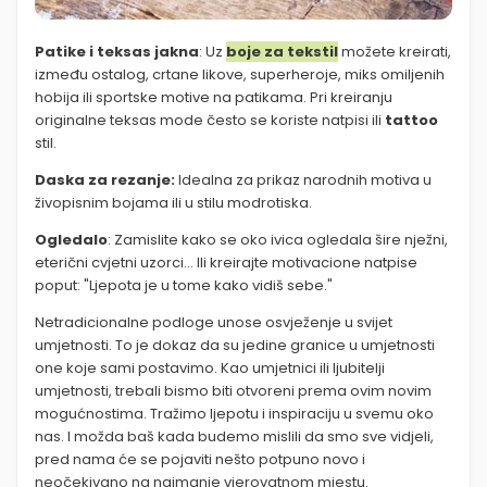
Patike i teksas jakna
: Uz
boje za tekstil
možete kreirati,
između ostalog, crtane likove, superheroje, miks omiljenih
hobija ili sportske motive na patikama. Pri kreiranju
originalne teksas mode često se koriste natpisi ili
tattoo
stil.
Daska za rezanje:
Idealna za prikaz narodnih motiva u
živopisnim bojama ili u stilu modrotiska.
Ogledalo
: Zamislite kako se oko ivica ogledala šire nježni,
eterični cvjetni uzorci… Ili kreirajte motivacione natpise
poput: "Ljepota je u tome kako vidiš sebe."
Netradicionalne podloge unose osvježenje u svijet
umjetnosti. To je dokaz da su jedine granice u umjetnosti
one koje sami postavimo. Kao umjetnici ili ljubitelji
umjetnosti, trebali bismo biti otvoreni prema ovim novim
mogućnostima. Tražimo ljepotu i inspiraciju u svemu oko
nas. I možda baš kada budemo mislili da smo sve vidjeli,
pred nama će se pojaviti nešto potpuno novo i
neočekivano na najmanje vjerovatnom mjestu.