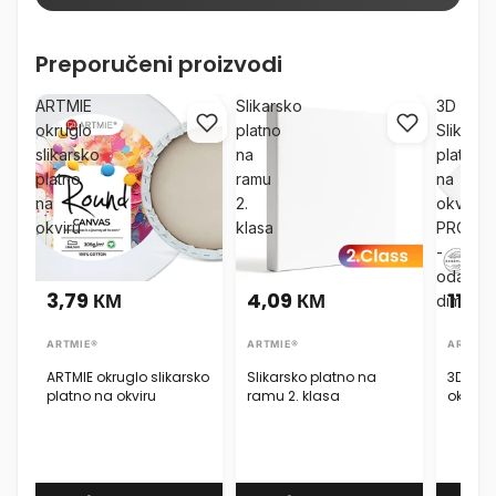
Preporučeni proizvodi
ARTMIE
Slikarsko
3D
okruglo
platno
Slikarsk
slikarsko
na
platno
platno
ramu
na
na
2.
okviru
okviru
klasa
PROFI
-
odaberi
3,79 КМ
4,09 КМ
11,9
dimenzi
ARTMIE®
ARTMIE®
ARTMIE
ARTMIE okruglo slikarsko
Slikarsko platno na
3D Slik
platno na okviru
ramu 2. klasa
okviru 
dimenz