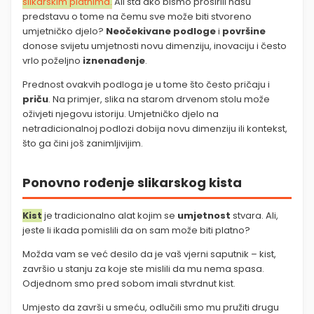
slikarskim platnima.
Ali šta ako bismo proširili našu
predstavu o tome na čemu sve može biti stvoreno
umjetničko djelo?
Neočekivane podloge
i
površine
donose svijetu umjetnosti novu dimenziju, inovaciju i često
vrlo poželjno
iznenađenje
.
Prednost ovakvih podloga je u tome što često pričaju i
priču
. Na primjer, slika na starom drvenom stolu može
oživjeti njegovu istoriju. Umjetničko djelo na
netradicionalnoj podlozi dobija novu dimenziju ili kontekst,
što ga čini još zanimljivijim.
Ponovno rođenje slikarskog kista
Kist
je tradicionalno alat kojim se
umjetnost
stvara. Ali,
jeste li ikada pomislili da on sam može biti platno?
Možda vam se već desilo da je vaš vjerni saputnik – kist,
završio u stanju za koje ste mislili da mu nema spasa.
Odjednom smo pred sobom imali stvrdnut kist.
Umjesto da završi u smeću, odlučili smo mu pružiti drugu