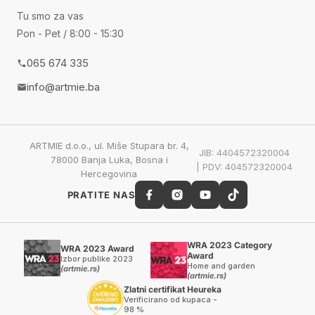
Tu smo za vas
Pon - Pet / 8:00 - 15:30
065 674 335
info@artmie.ba
ARTMIE d.o.o., ul. Miše Stupara br. 4,
JIB: 4404572320004
78000 Banja Luka, Bosna i
| PDV: 404572320004
Hercegovina
PRATITE NAS
WRA 2023 Category
WRA 2023 Award
Award
Izbor publike 2023
Home and garden
(artmie.rs)
(artmie.rs)
Zlatni certifikat Heureka
Verificirano od kupaca -
98 %