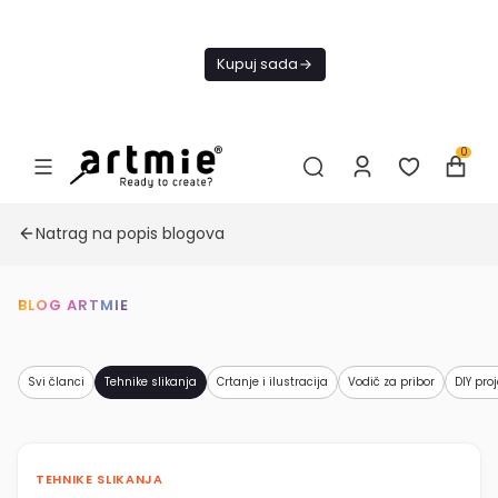
Trenutno ne
šaljemo
Kupuj sada
narudžbe do
daljnjeg.
0
Natrag na popis blogova
BLOG ARTMIE
Svi članci
Tehnike slikanja
Crtanje i ilustracija
Vodič za pribor
DIY proj
TEHNIKE SLIKANJA