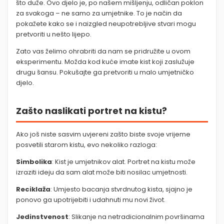
što duže. Ovo djelo je, po našem mišljenju, odličan poklon
za svakoga – ne samo za umjetnike. To je način da
pokažete kako se i naizgled neupotrebljive stvari mogu
pretvoriti u nešto lijepo.
Zato vas želimo ohrabriti da nam se pridružite u ovom
eksperimentu. Možda kod kuće imate kist koji zaslužuje
drugu šansu. Pokušajte ga pretvoriti u malo umjetničko
djelo.
Zašto naslikati portret na kistu?
Ako još niste sasvim uvjereni zašto biste svoje vrijeme
posvetili starom kistu, evo nekoliko razloga:
Simbolika
: Kist je umjetnikov alat. Portret na kistu može
izraziti ideju da sam alat može biti nosilac umjetnosti.
Reciklaža
: Umjesto bacanja stvrdnutog kista, sjajno je
ponovo ga upotrijebiti i udahnuti mu novi život.
Jedinstvenost
: Slikanje na netradicionalnim površinama