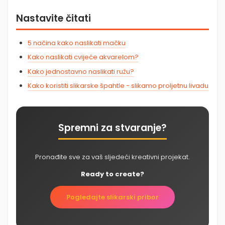
Nastavite čitati
5 načina kako naslikati mačku
Kako naslikati cvijeće akvarelom?
Kako jednostavno naslikati ružu?
Kako koristiti slikarske špahtle - slikamo proljetnu livadu
Spremni za stvaranje?
Pronađite sve za vaš sljedeći kreativni projekat.
Ready to create?
Pogledajte slikarski pribor