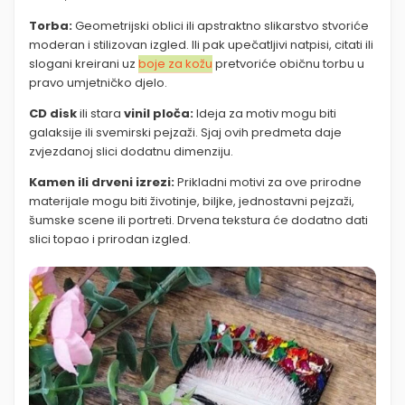
Torba:
Geometrijski oblici ili apstraktno slikarstvo stvoriće
moderan i stilizovan izgled. Ili pak upečatljivi natpisi, citati ili
slogani kreirani uz
boje za kožu
pretvoriće običnu torbu u
pravo umjetničko djelo.
CD disk
ili stara
vinil ploča:
Ideja za motiv mogu biti
galaksije ili svemirski pejzaži. Sjaj ovih predmeta daje
zvjezdanoj slici dodatnu dimenziju.
Kamen ili drveni izrezi:
Prikladni motivi za ove prirodne
materijale mogu biti životinje, biljke, jednostavni pejzaži,
šumske scene ili portreti. Drvena tekstura će dodatno dati
slici topao i prirodan izgled.