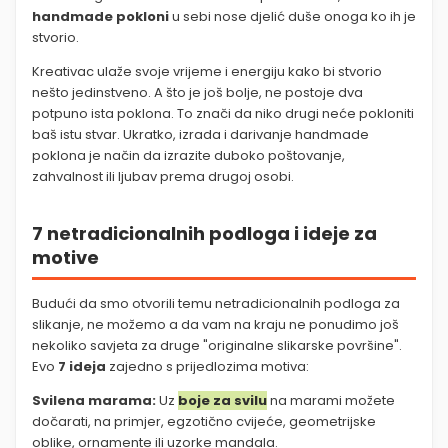
handmade pokloni
u sebi nose djelić duše onoga ko ih je
stvorio.
Kreativac ulaže svoje vrijeme i energiju kako bi stvorio
nešto jedinstveno. A što je još bolje, ne postoje dva
potpuno ista poklona. To znači da niko drugi neće pokloniti
baš istu stvar. Ukratko, izrada i darivanje handmade
poklona je način da izrazite duboko poštovanje,
zahvalnost ili ljubav prema drugoj osobi.
7 netradicionalnih podloga i ideje za
motive
Budući da smo otvorili temu netradicionalnih podloga za
slikanje, ne možemo a da vam na kraju ne ponudimo još
nekoliko savjeta za druge "originalne slikarske površine".
Evo
7 ideja
zajedno s prijedlozima motiva:
Svilena marama:
Uz
boje za svilu
na marami možete
dočarati, na primjer, egzotično cvijeće, geometrijske
oblike, ornamente ili uzorke mandala.