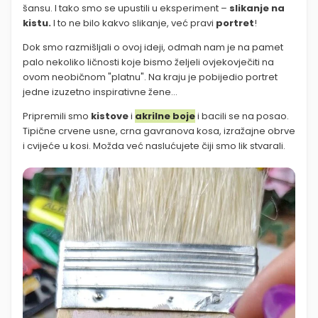
šansu. I tako smo se upustili u eksperiment –
slikanje na
kistu.
I to ne bilo kakvo slikanje, već pravi
portret
!
Dok smo razmišljali o ovoj ideji, odmah nam je na pamet
palo nekoliko ličnosti koje bismo željeli ovjekovječiti na
ovom neobičnom "platnu". Na kraju je pobijedio portret
jedne izuzetno inspirativne žene…
Pripremili smo
kistove
i
akrilne boje
i bacili se na posao.
Tipične crvene usne, crna gavranova kosa, izražajne obrve
i cvijeće u kosi. Možda već naslućujete čiji smo lik stvarali.