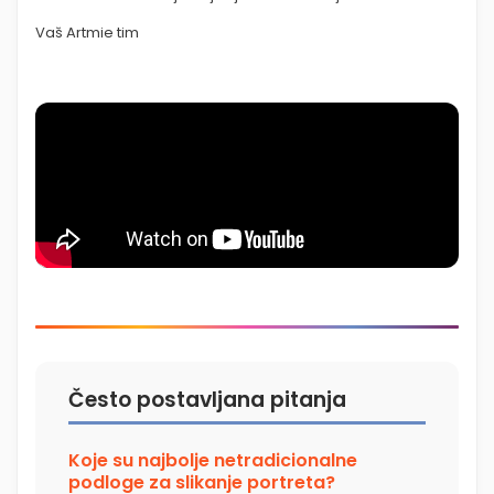
Vaš Artmie tim
Često postavljana pitanja
Koje su najbolje netradicionalne
podloge za slikanje portreta?