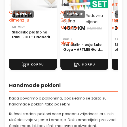
-
-
ARTMI
Odaberite
ARTMIE
-
4,59 КМ
SNIŽENJE
Prodajna
SNIŽENJE
Proda
SNIŽ
Redovna
dimenziju
Gold
različit
cijena
cijen
cijena
48,19 КМ
25,4
Matches
dimenz
ARTMIE®
64,93 КМ
Slikarsko platno na
i
ramu ECO - Odaberite
KREUL
ARTMIE
dimenziju
platna
Set akrilnih boja Solo
Slikar
Goya - ARTMIE Gold
okviru
Matches i platna
različi
Handmade pokloni
Kada govorimo o poklonima, podsjetimo se zašto su
handmade pokloni tako posebni.
Ručno izrađeni pokloni nose posebnu vrijednost jer u njih
ulažete svoje vrijeme i emocije. Dok komercijalni proizvodi
često mogu biti bezlični i masovno proizvedeni,