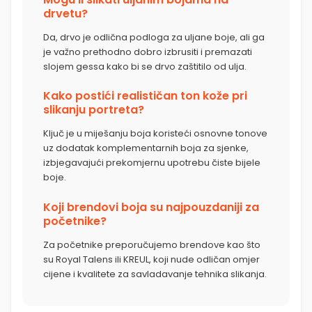
drvetu?
Da, drvo je odlična podloga za uljane boje, ali ga
je važno prethodno dobro izbrusiti i premazati
slojem gessa kako bi se drvo zaštitilo od ulja.
Kako postići realističan ton kože pri
slikanju portreta?
Ključ je u miješanju boja koristeći osnovne tonove
uz dodatak komplementarnih boja za sjenke,
izbjegavajući prekomjernu upotrebu čiste bijele
boje.
Koji brendovi boja su najpouzdaniji za
početnike?
Za početnike preporučujemo brendove kao što
su Royal Talens ili KREUL, koji nude odličan omjer
cijene i kvalitete za savladavanje tehnika slikanja.