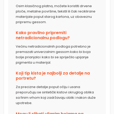
Osim klasičnog platna, možete koristiti drvene
ploče, metalne površine, tekstil ili čak reciklirane
materijale poput starog kartona, uz obaveznu
pripremu gessom.
Kako pravilno pripremiti
netradicionalnu podlogu?
Većinu netradicionalnih podloga potrebno je
premazati univerzalnim gessom kako bi boja
bolje prianjala i kako bi se spriječilo upijanje
pigmenta u materijal.
Koji tip kista je najbolji za detalje na
portretu?
Za precizne detalje poput očiju i usana
preporučuju se sintetički kistovi okruglog oblika
sa finim vrhom koji zadržavaju oblik i nakon duže
upotrebe.
Mogu li slikati uljanim bojama na