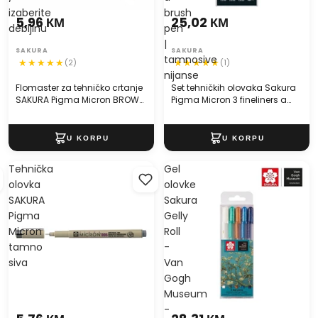
izaberite
brush
5,96 КМ
25,02 КМ
debljinu
pen
|
SAKURA
SAKURA
tamnosive
(2)
(1)
nijanse
Flomaster za tehničko crtanje
Set tehničkih olovaka Sakura
SAKURA Pigma Micron BROWN
Pigma Micron 3 fineliners a
/ izaberite debljinu
brush pen | tamnosive nijanse
Tehnička
Gel
olovka
olovke
SAKURA
Sakura
Pigma
Gelly
Micron
Roll
tamno
-
siva
Van
Gogh
Museum
-