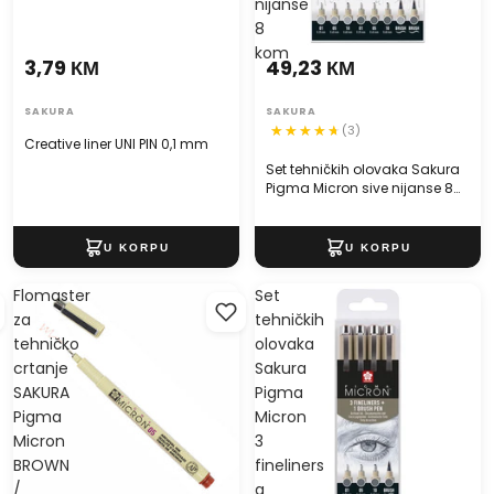
nijanse
8
kom
3,79 КМ
49,23 КМ
SAKURA
SAKURA
(3)
Creative liner UNI PIN 0,1 mm
Set tehničkih olovaka Sakura
Pigma Micron sive nijanse 8
kom
Flomaster
Set
za
tehničkih
tehničko
olovaka
crtanje
Sakura
SAKURA
Pigma
Pigma
Micron
Micron
3
BROWN
fineliners
/
a