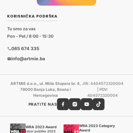
KORISNIČKA PODRŠKA
Tu smo za vas
Pon - Pet / 8:00 - 15:30
065 674 335
info@artmie.ba
ARTMIE d.o.o., ul. Miše Stupara br. 4,
JIB: 4404572320004
78000 Banja Luka, Bosna i
| PDV:
Hercegovina
404572320004
PRATITE NAS
WRA 2023 Category
WRA 2023 Award
Award
Izbor publike 2023