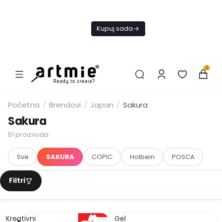
Trenutno ne
šaljemo
Kupuj sada
narudžbe do
daljnjeg.
0
Početna
/
Brendovi
/
Japan
/
Sakura
Sakura
51
proizvoda
Sve
SAKURA
COPIC
Holbein
POSCA
Kreativni
Gel