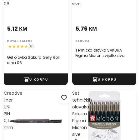
06
siva
5,12 КМ
5,76 КМ
ROYAL TALENS
SAKURA
(8)
Tehnička olovka SAKURA
Pigma Micron svijetlo siva
Gel olovka Sakura Gelly Roll
crna 06
Creative
Set
liner
tehničkih
UNI
olovaka
PIN
Sakura
0,1
Pigma
mm
Micron
sive