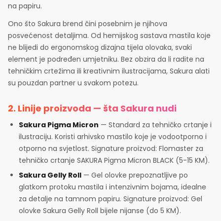
na papiru.
Ono što Sakura brend čini posebnim je njihova
posvećenost detaljima. Od hemijskog sastava mastila koje
ne blijedi do ergonomskog dizajna tijela olovaka, svaki
element je podređen umjetniku. Bez obzira da li radite na
tehničkim crtežima ili kreativnim ilustracijama, Sakura alati
su pouzdan partner u svakom potezu.
2. Linije proizvoda — šta Sakura nudi
Sakura Pigma Micron
— Standard za tehničko crtanje i
ilustraciju. Koristi arhivsko mastilo koje je vodootporno i
otporno na svjetlost. Signature proizvod: Flomaster za
tehničko crtanje SAKURA Pigma Micron BLACK (5-15 KM).
Sakura Gelly Roll
— Gel olovke prepoznatljive po
glatkom protoku mastila i intenzivnim bojama, idealne
za detalje na tamnom papiru. Signature proizvod: Gel
olovke Sakura Gelly Roll bijele nijanse (do 5 KM).