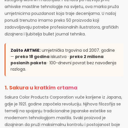
arhivske mastilne tehnologije na svijetu, ova marka pruža
umjetnicima pouzdanost koja traje decenijama. U našoj
ponudi trenutno imamo preko 50 proizvoda koji
zadovoljavaju potrebe profesionalnih ilustratora, grafičkih
dizajnera i ljubitelja bullet journal tehnika.
Zašto ARTMiE:
umjetnička trgovina od 2007. godine
—
preko 18 godina
iskustva ·
preko 2 miliona
poslanih paketa
· 100-dnevni povrat bez navođenja
razloga.
1. Sakura u kratkim crtama
Sakura Color Products Corporation vuče korijene iz Japana,
gdje je 1921. godine započela revoluciju. Njihova filozofija se
temelji na spajanju tradicionalne japanske estetike sa
modernom tehnologijom mastila. Svaki proizvod je
dizajniran da pruži maksimalnu kontrolu i postojanost boje