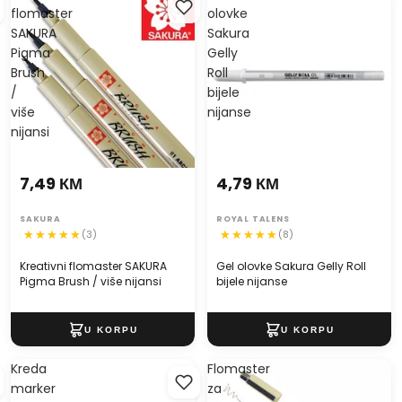
flomaster
olovke
SAKURA
Sakura
Pigma
Gelly
Brush
Roll
/
bijele
više
nijanse
nijansi
7,49 КМ
4,79 КМ
SAKURA
ROYAL TALENS
(3)
(8)
Kreativni flomaster SAKURA
Gel olovke Sakura Gelly Roll
Pigma Brush / više nijansi
bijele nijanse
Kreda
Flomaster
marker
za