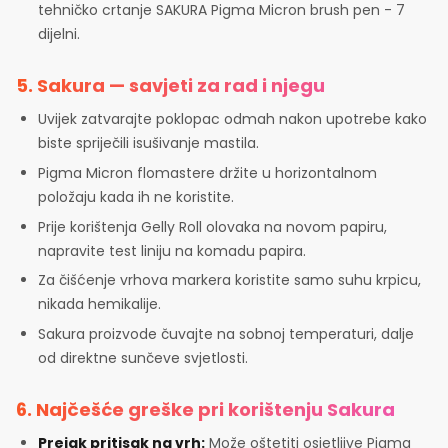
tehničko crtanje SAKURA Pigma Micron brush pen - 7
dijelni.
5. Sakura — savjeti za rad i njegu
Uvijek zatvarajte poklopac odmah nakon upotrebe kako
biste spriječili isušivanje mastila.
Pigma Micron flomastere držite u horizontalnom
položaju kada ih ne koristite.
Prije korištenja Gelly Roll olovaka na novom papiru,
napravite test liniju na komadu papira.
Za čišćenje vrhova markera koristite samo suhu krpicu,
nikada hemikalije.
Sakura proizvode čuvajte na sobnoj temperaturi, dalje
od direktne sunčeve svjetlosti.
6. Najčešće greške pri korištenju Sakura
Prejak pritisak na vrh:
Može oštetiti osjetljive Pigma