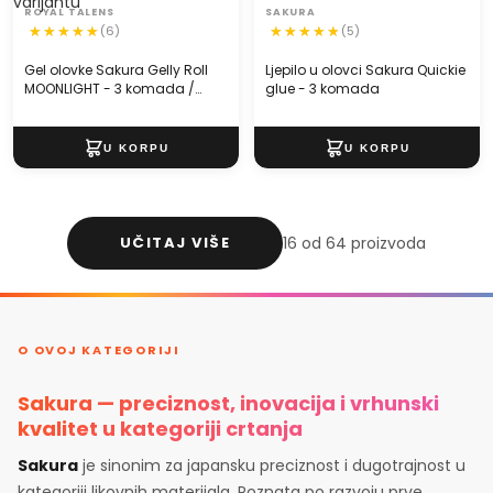
varijantu
ROYAL TALENS
SAKURA
(6)
(5)
Gel olovke Sakura Gelly Roll
Ljepilo u olovci Sakura Quickie
MOONLIGHT - 3 komada /
glue - 3 komada
izaberi varijantu
UČITAJ VIŠE
16 od 64 proizvoda
O OVOJ KATEGORIJI
Sakura — preciznost, inovacija i vrhunski
kvalitet u kategoriji crtanja
Sakura
je sinonim za japansku preciznost i dugotrajnost u
kategoriji likovnih materijala. Poznata po razvoju prve