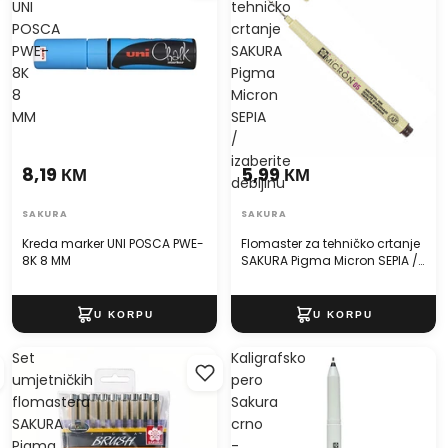
UNI
tehničko
POSCA
crtanje
PWE-
SAKURA
8K
Pigma
8
Micron
MM
SEPIA
/
izaberite
8,19 КМ
5,99 КМ
debljinu
SAKURA
SAKURA
Kreda marker UNI POSCA PWE-
Flomaster za tehničko crtanje
8K 8 MM
SAKURA Pigma Micron SEPIA /
izaberite debljinu
Set
Kaligrafsko
umjetničkih
pero
flomastera
Sakura
SAKURA
crno
Pigma
-