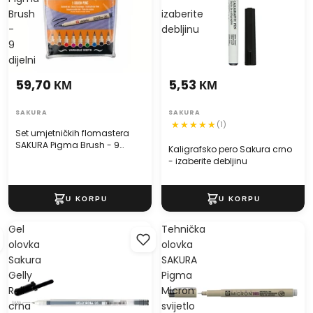
Brush
izaberite
-
debljinu
9
dijelni
59,70 КМ
5,53 КМ
SAKURA
SAKURA
(1)
Set umjetničkih flomastera
SAKURA Pigma Brush - 9
Kaligrafsko pero Sakura crno
dijelni
- izaberite debljinu
Gel
Tehnička
olovka
olovka
Sakura
SAKURA
Gelly
Pigma
Roll
Micron
crna
svijetlo