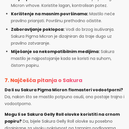
Micron vrhove. Koristite lagan, kontrolisan potez.
Korištenje na masnim površinama:
Mastilo neće
pravilno prianjati. Površinu prethodno očistite.
Zaboravljanje poklopca:
Vodi do brzog isušivanja.
Sakura Pigma Micron je dizajniran da traje dugo uz
pravilno zatvaranje.
Miješanje sa nekompatibilnim medijima:
Sakura
mastilo je najpostojanije kada se koristi na suhom,
čistom papiru.
7. Najčešća pitanja o Sakura
Da li su Sakura Pigma Micron flomasteri vodootporni?
Da, nakon što se mastilo potpuno osuši, ono postaje trajno i
vodootporno.
Mogu li se Sakura Gelly Roll olovke koristiti na crnom
papiru?
Da, bijele Sakura Gelly Roll olovke su posebno
dizajnirane za visoku pokrivnost na tamnim podlogama.