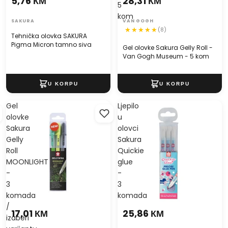
5,76 КМ
28,31 КМ
5
kom
SAKURA
VAN GOGH
(8)
Tehnička olovka SAKURA
Pigma Micron tamno siva
Gel olovke Sakura Gelly Roll -
Van Gogh Museum - 5 kom
Gel
Ljepilo
olovke
u
Sakura
olovci
Gelly
Sakura
Roll
Quickie
MOONLIGHT
glue
-
-
3
3
komada
komada
/
17,01 КМ
25,86 КМ
izaberi