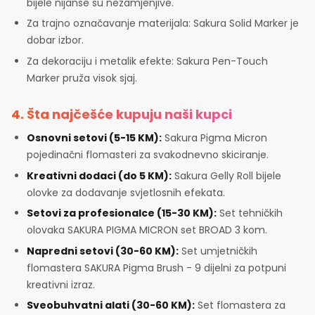
bijele nijanse su nezamjenjive.
Za trajno označavanje materijala: Sakura Solid Marker je
dobar izbor.
Za dekoraciju i metalik efekte: Sakura Pen-Touch
Marker pruža visok sjaj.
4. Šta najčešće kupuju naši kupci
Osnovni setovi (5-15 KM):
Sakura Pigma Micron
pojedinačni flomasteri za svakodnevno skiciranje.
Kreativni dodaci (do 5 KM):
Sakura Gelly Roll bijele
olovke za dodavanje svjetlosnih efekata.
Setovi za profesionalce (15-30 KM):
Set tehničkih
olovaka SAKURA PIGMA MICRON set BROAD 3 kom.
Napredni setovi (30-60 KM):
Set umjetničkih
flomastera SAKURA Pigma Brush - 9 dijelni za potpuni
kreativni izraz.
Sveobuhvatni alati (30-60 KM):
Set flomastera za