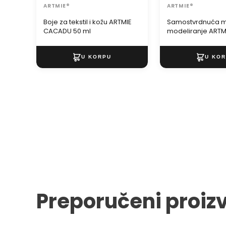
ARTMIE®
ARTMIE®
Boje za tekstil i kožu ARTMIE
Samostvrdnuća m
CACADU 50 ml
modeliranje ARTMI
me 500 g
Preporučeni proiz