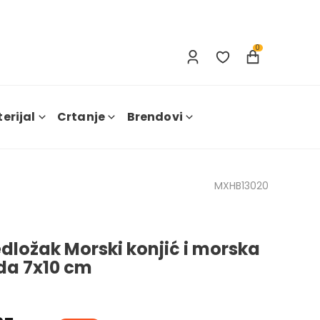
Prijava
Nova registracija
0
erijal
Crtanje
Brendovi
MXHB13020
edložak Morski konjić i morska
zda 7x10 cm