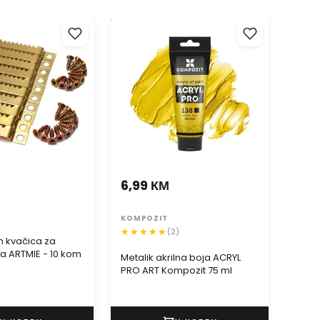
 kvačica za
Metalik akrilna boja ACRYL PRO
Glitter
a ARTMIE - 10 kom
ART Kompozit 75 ml
SNI
6,99 КМ
Prod
cije
1,3
KOMPOZIT
(2)
h kvačica za
KREU
ka ARTMIE - 10 kom
Metalik akrilna boja ACRYL
PRO ART Kompozit 75 ml
Glitt