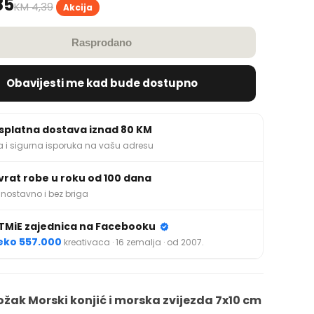
85
KM 4,39
Akcija
Rasprodano
Obavijesti me kad bude dostupno
splatna dostava iznad 80 KM
a i sigurna isporuka na vašu adresu
vrat robe u roku od 100 dana
nostavno i bez briga
TMiE zajednica na Facebooku
eko 557.000
kreativaca · 16 zemalja · od 2007.
ožak Morski konjić i morska zvijezda 7x10 cm