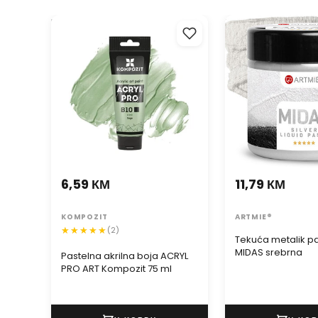
Pastelna akrilna boja ACRYL
Tekuća metalik pa
PRO ART Kompozit 75 ml
MIDAS srebrna
6,59 КМ
11,79 КМ
KOMPOZIT
ARTMIE®
(2)
Tekuća metalik p
MIDAS srebrna
Pastelna akrilna boja ACRYL
PRO ART Kompozit 75 ml