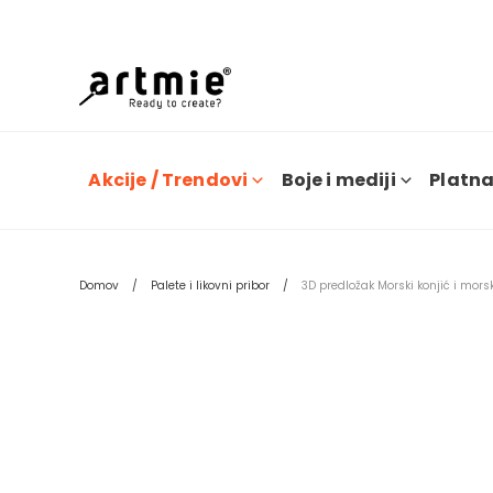
Trenu
Akcije / Trendovi
Boje i mediji
Platna 
Domov
Palete i likovni pribor
3D predložak Morski konjić i mors