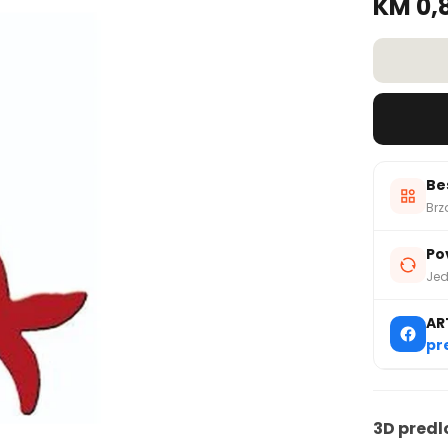
KM 0,
Be
Brz
Po
Jed
AR
pr
3D predl