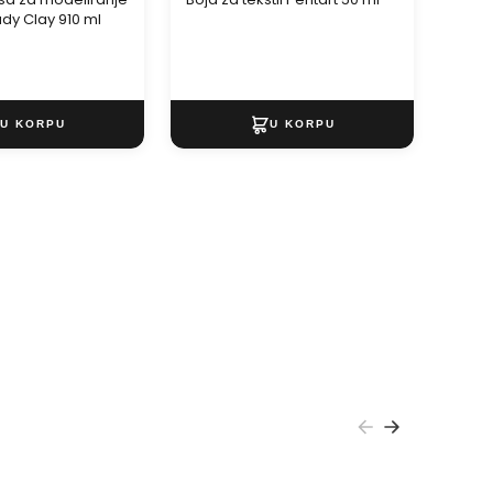
dy Clay 910 ml
MAMB