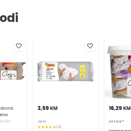
Savjet: Za
vodi
strukturir
obojiti ili lak
asa za
JOVI Masa za modeliranje
Lagana masa
 Clay with
samusušeća bijela
ARTMIE Cloud
3,59 КМ
16,29 КМ
edovna
jena
,99 КМ
JOVI
ARTMIE®
(4)
Lagana mas