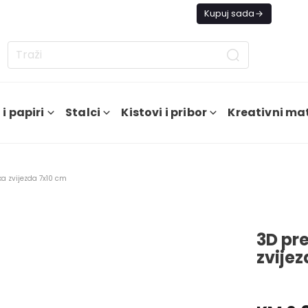
tno ne šaljemo narudžbe do daljnjeg.
Kupuj sada
i papiri
Stalci
Kistovi i pribor
Kreativni mat
ka zvijezda 7x10 cm
3D pr
zvije