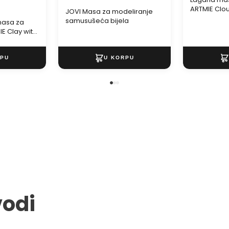
ARTMIE Clou
JOVI Masa za modeliranje
samusušeća bijela
asa za
E Clay with
vodi