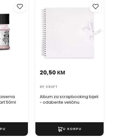
iserna
Album za scrapbooking bijeli -
art 50ml
odaberite veličinu
20,50 КМ
DP CRAFT
biserna
Album za scrapbooking bijeli
art 50ml
- odaberite veličinu