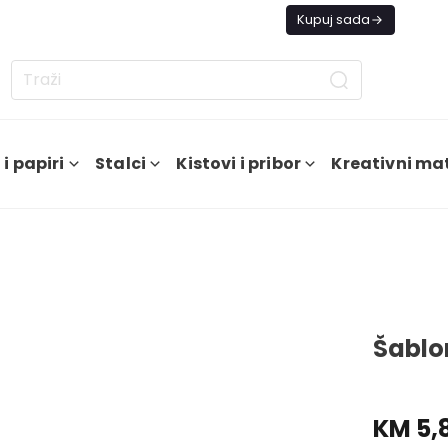
tno ne šaljemo narudžbe do daljnjeg.
Kupuj sada
i papiri
Stalci
Kistovi i pribor
Kreativni mat
Šablo
KM 5,