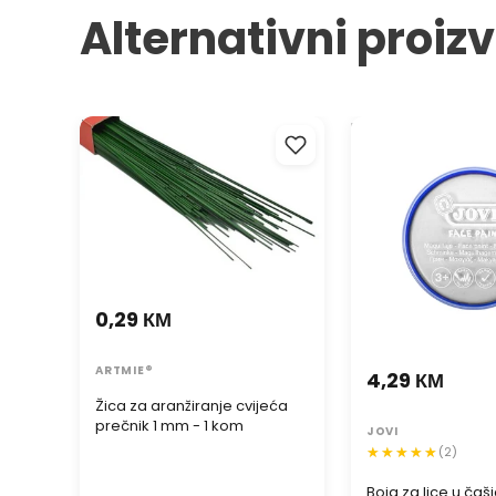
Alternativni proiz
Žica za aranžiranje cvijeća
Boja za lice u čašic
prečnik 1 mm - 1 kom
0,29 КМ
ARTMIE®
4,29 КМ
Žica za aranžiranje cvijeća
prečnik 1 mm - 1 kom
JOVI
(2)
Boja za lice u čaši