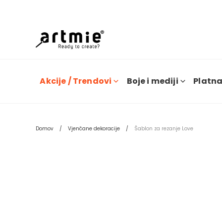
Trenu
Akcije / Trendovi
Boje i mediji
Platna 
Domov
Vjenčane dekoracije
Šablon za rezanje Love