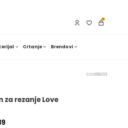
Prijava
Nova registracija
0
erijal
Crtanje
Brendovi
CCH118003
n za rezanje Love
89