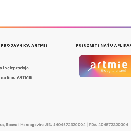
E PRODAVNICA ARTMIE
PREUZMITE NAŠU APLIKA
a i veleprodaja
i se timu ARTMIE
uka, Bosna i Hercegovina
JIB: 4404572320004 | PDV: 404572320004