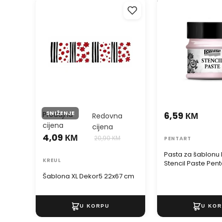
Šablona XL Dekor5 22x67 cm
Pasta za šablonu b
Stencil Paste Pent
SNIŽENJE
Prodajna
6,59 КМ
Redovna
cijena
cijena
4,09 КМ
20,90 КМ
PENTART
Pasta za šablonu 
KREUL
Stencil Paste Pent
Šablona XL Dekor5 22x67 cm