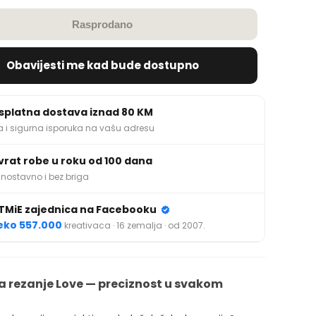
Rasprodano
Obavijesti me kad bude dostupno
splatna dostava iznad 80 KM
a i sigurna isporuka na vašu adresu
vrat robe u roku od 100 dana
nostavno i bez briga
TMiE zajednica na Facebooku
eko 557.000
kreativaca · 16 zemalja · od 2007.
a rezanje Love — preciznost u svakom