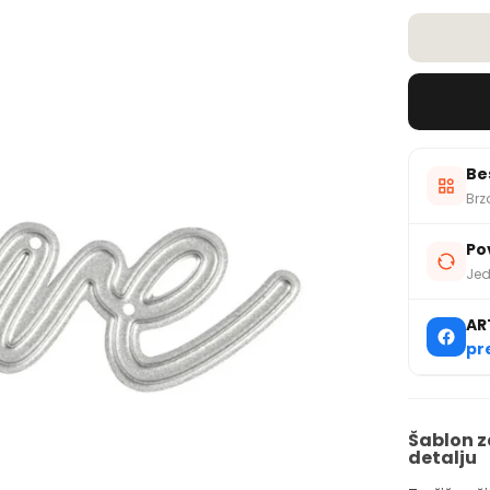
Be
Brz
Po
Jed
AR
pr
Šablon z
detalju