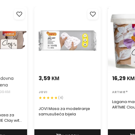
asa za
JOVI Masa za modeliranje
Lagana masa
 Clay with
samusušeća bijela
ARTMIE Cloud
3,59 КМ
16,29 КМ
edovna
jena
,99 КМ
JOVI
ARTMIE®
(4)
Lagana mas
ARTMIE Clou
JOVI Masa za modeliranje
samusušeća bijela
asa za
E Clay with