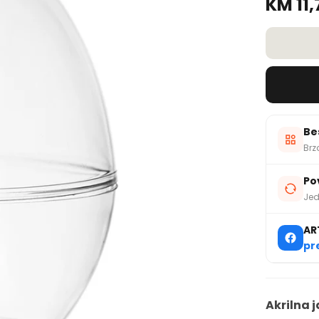
KM 11,
Be
Brz
Po
Jed
AR
pr
Akrilna j