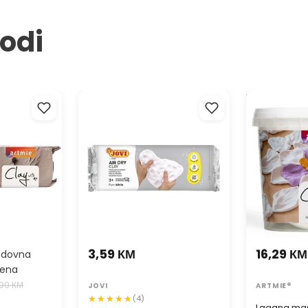
Ova jaja s
vodi
jednostavn
koristiti k
za uskršnje
će privući
asa za
JOVI Masa za modeliranje
Lagana masa
 Clay with
samusušeća bijela
ARTMIE Cloud
3,59 КМ
16,29 КМ
edovna
jena
,99 КМ
JOVI
ARTMIE®
(4)
Lagana mas