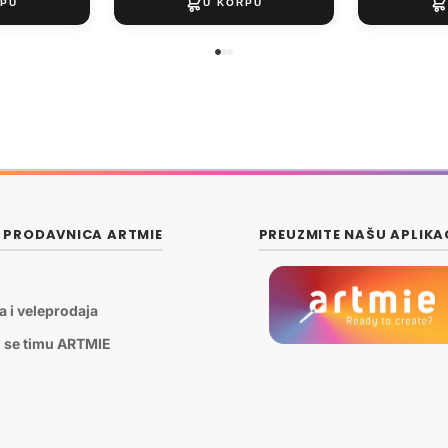
E PRODAVNICA ARTMIE
PREUZMITE NAŠU APLIKA
a i veleprodaja
i se timu ARTMIE