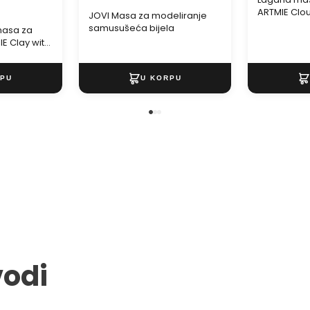
ARTMIE Clou
JOVI Masa za modeliranje
samusušeća bijela
asa za
E Clay with
vodi