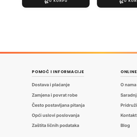
POMOĆ I INFORMACIJE
ONLIN
Dostava i plaćanje
O nama
Zamjena i povrat robe
Saradnj
Često postavljana pitanja
Pridruž
Opći uslovi poslovanja
Kontakt
Zaštita ličnih podataka
Blog