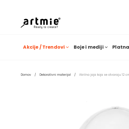
Trenu
Akcije / Trendovi
Boje i mediji
Platna 
Domov
Dekorativni materijal
Akrilna jaja koja se otvaraju 12 