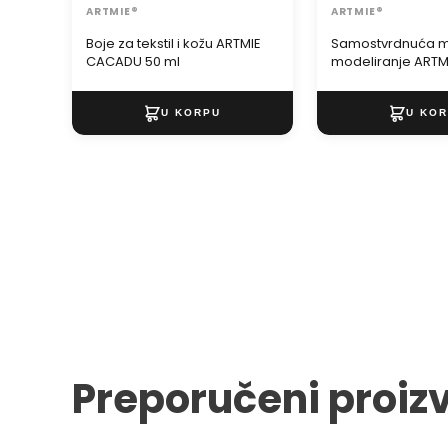
ARTMIE®
ARTMIE®
Boje za tekstil i kožu ARTMIE
Samostvrdnuća m
CACADU 50 ml
modeliranje ARTMI
me 500 g
Preporučeni proiz