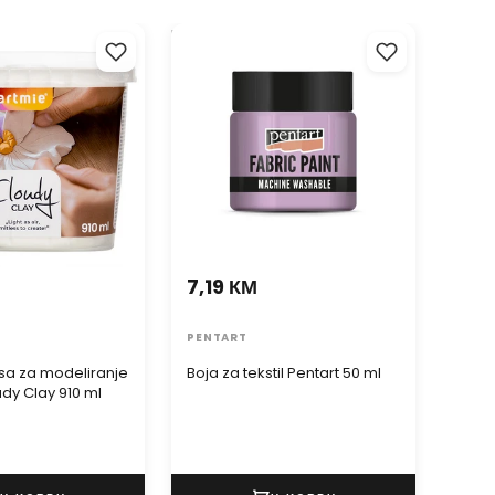
 za modeliranje
Boja za tekstil Pentart 50 ml
Akrilna
y Clay 910 ml
MAMBO
7,19 КМ
6,2
PENTART
KOMP
a za modeliranje
Boja za tekstil Pentart 50 ml
Akril
dy Clay 910 ml
MAMB