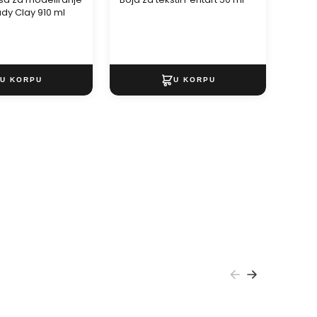
dy Clay 910 ml
MAMB