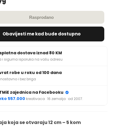
79
Rasprodano
Obavijesti me kad bude dostupno
splatna dostava iznad 80 KM
a i sigurna isporuka na vašu adresu
vrat robe u roku od 100 dana
nostavno i bez briga
TMiE zajednica na Facebooku
eko 557.000
kreativaca · 16 zemalja · od 2007.
aja koja se otvaraju 12 cm – 5 kom