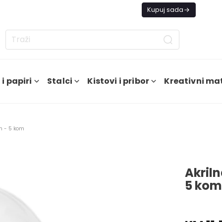
tno ne šaljemo narudžbe do daljnjeg.
Kupuj sada
i papiri
Stalci
Kistovi i pribor
Kreativni mat
cm - 5 kom
Akriln
5 kom