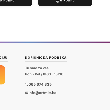
CIJU
KORISNIČKA PODRŠKA
Tu smo za vas
Pon - Pet / 8:00 - 15:30
065 674 335
info@artmie.ba