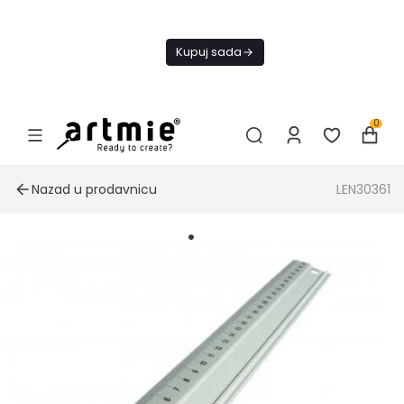
Trenutno ne
šaljemo
Kupuj sada
narudžbe do
daljnjeg.
0
Nazad u prodavnicu
LEN30361