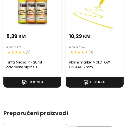
Nabavi svoj primjerak i podigni preciznost svojih radova na
novi nivo.
5,39 КМ
10,29 КМ
PENTART
MOLOTOW
(3)
(3)
Tinta Media Ink 20ml -
Akrilni marker MOLOTOW -
odaberite nijansu
ONE4ALL 2mm
Preporučeni proizvodi
Drveni štapići za kreativne
Ravnalo trokut 45/177 sa