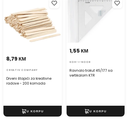
radove - 200 komada
vertikalom KTR
1,55 КМ
8,79 КМ
KOH-I-NOOR
Ravnalo trokut 45/177 sa
CREATIV COMPANY
vertikalom KTR
Drveni štapići za kreativne
radove - 200 komada