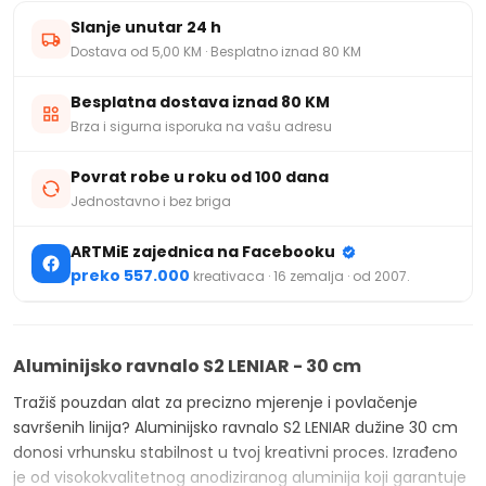
Slanje unutar 24 h
Dostava od 5,00 KM · Besplatno iznad 80 KM
Besplatna dostava iznad 80 KM
Brza i sigurna isporuka na vašu adresu
Povrat robe u roku od 100 dana
Jednostavno i bez briga
ARTMiE zajednica na Facebooku
preko 557.000
kreativaca · 16 zemalja · od 2007.
Aluminijsko ravnalo S2 LENIAR - 30 cm
Tražiš pouzdan alat za precizno mjerenje i povlačenje
savršenih linija? Aluminijsko ravnalo S2 LENIAR dužine 30 cm
donosi vrhunsku stabilnost u tvoj kreativni proces. Izrađeno
je od visokokvalitetnog anodiziranog aluminija koji garantuje