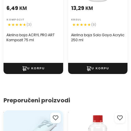
6,49 КМ
13,29 КМ
KOMPOZIT
KREUL
(3)
(9)
Akrilna boja ACRYL PRO ART
Akrilna boja Solo Goya Acrylic
Kompozit 75 ml
250 ml
Preporučeni proizvodi
Uljana boja Studio XL - 200ml
Razrjeđivač i otapalo
Kompozit