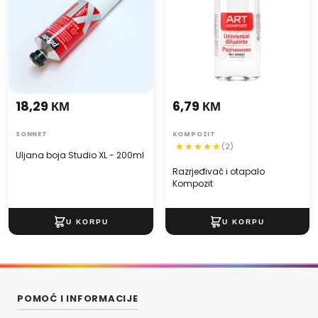
18,29 КМ
6,79 КМ
SONNET
KOMPOZIT
(2)
Uljana boja Studio XL - 200ml
Razrjeđivač i otapalo
Kompozit
POMOĆ I INFORMACIJE