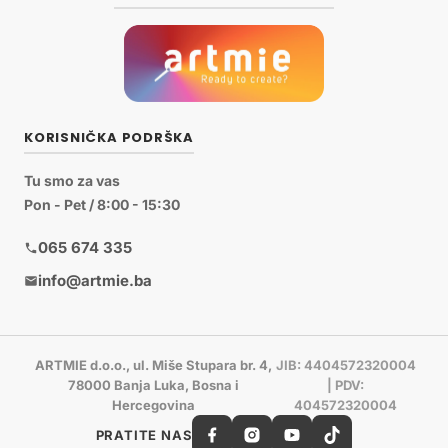
KORISNIČKA PODRŠKA
Tu smo za vas
Pon - Pet / 8:00 - 15:30
065 674 335
info@artmie.ba
ARTMIE d.o.o., ul. Miše Stupara br. 4,
JIB: 4404572320004
78000 Banja Luka, Bosna i
| PDV:
Hercegovina
404572320004
PRATITE NAS