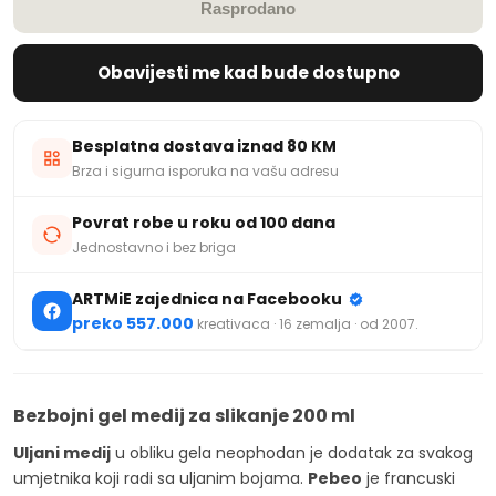
Rasprodano
Obavijesti me kad bude dostupno
Besplatna dostava iznad 80 KM
Brza i sigurna isporuka na vašu adresu
Povrat robe u roku od 100 dana
Jednostavno i bez briga
ARTMiE zajednica na Facebooku
preko 557.000
kreativaca · 16 zemalja · od 2007.
Bezbojni gel medij za slikanje 200 ml
Uljani medij
u obliku gela neophodan je dodatak za svakog
umjetnika koji radi sa uljanim bojama.
Pebeo
je francuski