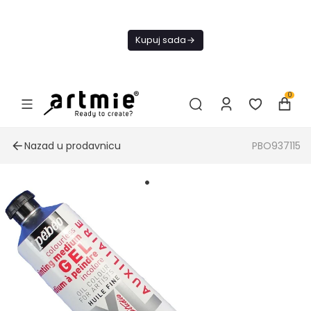
Trenutno ne
šaljemo
Kupuj sada
narudžbe do
daljnjeg.
0
Nazad u prodavnicu
PBO937115