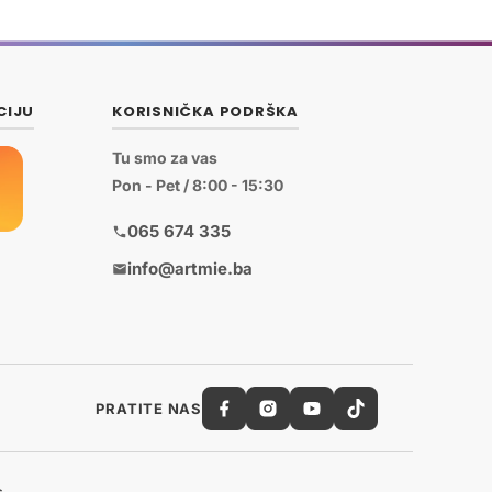
CIJU
KORISNIČKA PODRŠKA
Tu smo za vas
Pon - Pet / 8:00 - 15:30
065 674 335
info@artmie.ba
PRATITE NAS
s