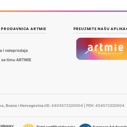
E PRODAVNICA ARTMIE
PREUZMITE NAŠU APLIKA
a i veleprodaja
i se timu ARTMIE
uka, Bosna i Hercegovina
JIB: 4404572320004 | PDV: 404572320004
ategory
Zlatni certifikat Heureka
European Art Award