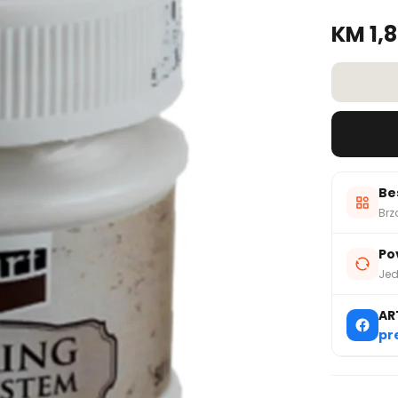
KM 1,
Be
Brz
Po
Jed
AR
pr