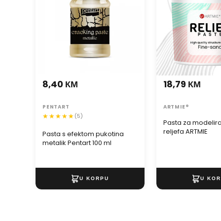
8,40 КМ
18,79 КМ
PENTART
ARTMIE®
(5)
Pasta za modelir
reljefa ARTMIE
Pasta s efektom pukotina
metalik Pentart 100 ml