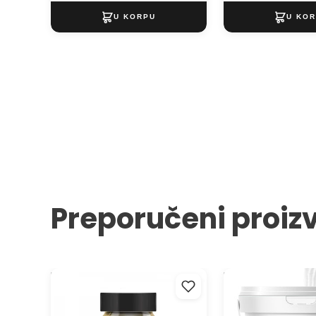
Preporučeni proiz
Pasta s efektom pukotina
Pasta za modeliran
metalik Pentart 100 ml
ARTMIE