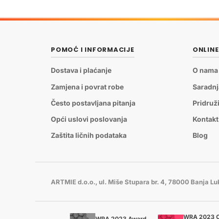
POMOĆ I INFORMACIJE
ONLIN
Dostava i plaćanje
O nama
Zamjena i povrat robe
Saradnj
Često postavljana pitanja
Pridruž
Opći uslovi poslovanja
Kontakt
Zaštita ličnih podataka
Blog
ARTMIE d.o.o., ul. Miše Stupara br. 4, 78000 Banja L
WRA 2023 C
WRA 2023 Award