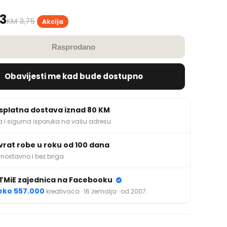
83
KM 3,75
Akcija
Rasprodano
Obavijesti me kad bude dostupno
splatna dostava iznad 80 KM
a i sigurna isporuka na vašu adresu
vrat robe u roku od 100 dana
nostavno i bez briga
TMiE zajednica na Facebooku
eko 557.000
kreativaca · 16 zemalja · od 2007.