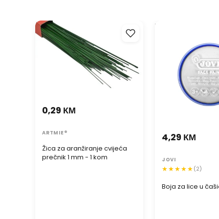
Žica za aranžiranje cvijeća
Boja za lice u čašic
prečnik 1 mm - 1 kom
0,29 КМ
ARTMIE®
4,29 КМ
Žica za aranžiranje cvijeća
prečnik 1 mm - 1 kom
JOVI
(2)
Boja za lice u čaši