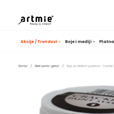
Trenu
Akcije / Trendovi
Boje i mediji
Platna 
Domov
Efekt paste i gelovi
Boja sa efektom pukotina - Crackl