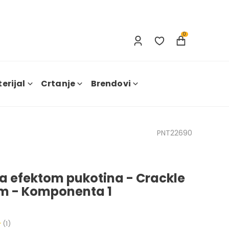
Prijava
Nova registracija
0
erijal
Crtanje
Brendovi
PNT22690
sa efektom pukotina - Crackle
m - Komponenta 1
(1)