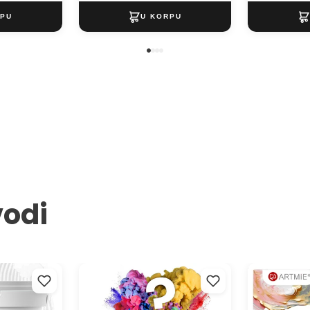
vodi
je 3D reljefa
ARTMIE Mystery proizvod
Slikarsko pla
ARTMIE - razl