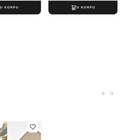
tno na okviru PROFI
ičite dimenzije