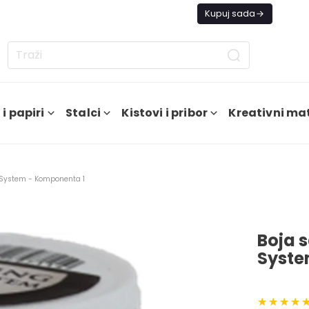
tno ne šaljemo narudžbe do daljnjeg.
Kupuj sada
i papiri
Stalci
Kistovi i pribor
Kreativni mat
e System - Komponenta 1
Boja 
Syste