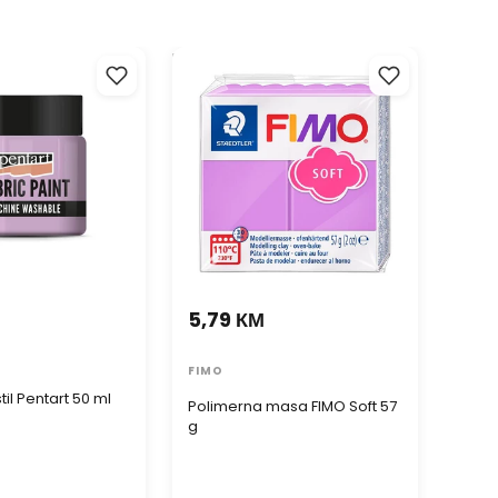
il Pentart 50 ml
Polimerna masa FIMO Soft 57 g
DARWI 
porcul
izaberi
7,3
5,79 КМ
DARW
DARW
FIMO
porcu
til Pentart 50 ml
izabe
Polimerna masa FIMO Soft 57
g