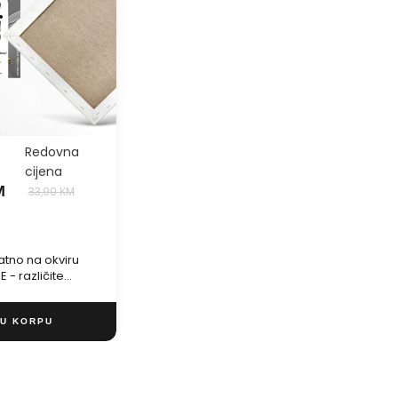
Redovna
cijena
М
33,90 КМ
latno na okviru
 - različite