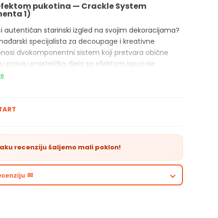
efektom pukotina — Crackle System
enta 1)
ići autentičan starinski izgled na svojim dekoracijama?
mađarski specijalista za decoupage i kreativne
onosi dvokomponentni sistem koji pretvara obične
 prava umjetnička djela sa efektom ispucale
še
onenta 1
predstavlja temeljni sloj (primer) koji
oces pucanja. Dubina i struktura samih pukotina
TART
vise od debljine nanosa ovog sloja, što ti daje
ntrolu nad finalnim izgledom tvog projekta.
cije proizvoda:
aku recenziju šaljemo mali poklon!
ena: Prva komponenta (primer) za stvaranje efekta
tina.
ecenziju ✉
emina: 50 ml.
kteristike: Površina se nakon sušenja lako može
lati.