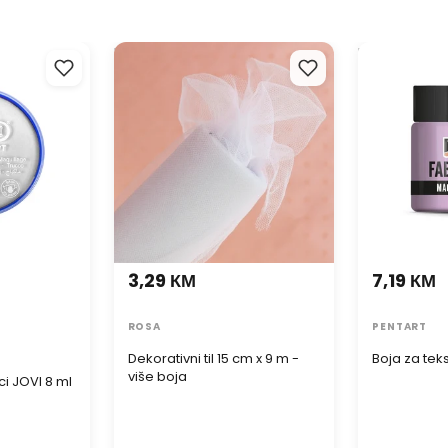
i JOVI 8 ml
Dekorativni til 15 cm x 9 m -
Boja za tekst
više boja
3,29 КМ
7,19 КМ
ROSA
PENTART
Dekorativni til 15 cm x 9 m -
Boja za teks
više boja
ci JOVI 8 ml