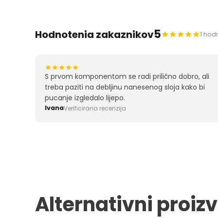
5
Hodnotenia zakaznikov
1 hod
S prvom komponentom se radi prilično dobro, ali
treba paziti na debljinu nanesenog sloja kako bi
pucanje izgledalo lijepo.
Ivana
Verificirana recenzija
Alternativni proiz