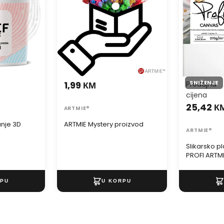
SNIŽENJE
1,99 КМ
Prodajna
cijena
25,42 К
ARTMIE®
anje 3D
ARTMIE Mystery proizvod
ARTMIE®
Slikarsko p
PROFI ARTMIE
dimenzije