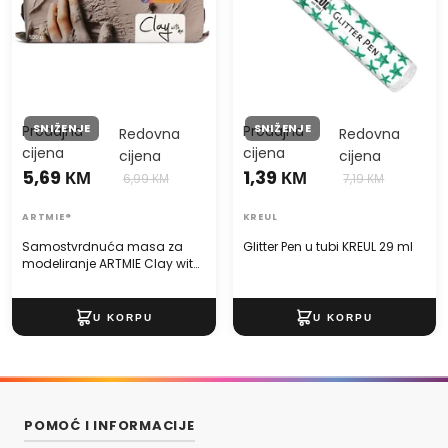
SNIŽENJE
SNIŽENJE
Prodajna
Prodajna
Redovna
Redovna
cijena
cijena
cijena
cijena
5,69 КМ
1,39 КМ
6,99 КМ
7,19 КМ
ARTMIE®
KREUL
Samostvrdnuća masa za
Glitter Pen u tubi KREUL 29 ml
modeliranje ARTMIE Clay with
me 500 g
POMOĆ I INFORMACIJE