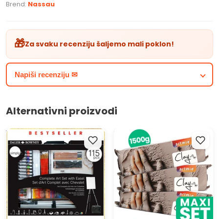
Brend:
Nassau
🎁
Za svaku recenziju šaljemo mali poklon!
Napiši recenziju ✉
Alternativni proizvodi
Veliki umjetnički set Daler-
Set masa za modeliranje
Rowney sa stalkom - 115
ARTMIE Clay with me 3x500g
dijelni