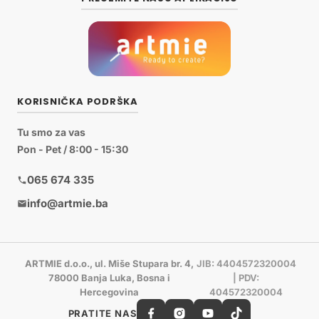
KORISNIČKA PODRŠKA
Tu smo za vas
Pon - Pet / 8:00 - 15:30
065 674 335
info@artmie.ba
ARTMIE d.o.o., ul. Miše Stupara br. 4,
JIB: 4404572320004
78000 Banja Luka, Bosna i
| PDV:
Hercegovina
404572320004
PRATITE NAS