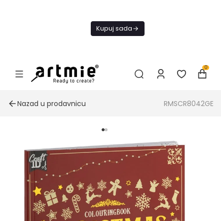
Trenutno ne
šaljemo
Kupuj sada
narudžbe do
daljnjeg.
0
Nazad u prodavnicu
RMSCR8042GE