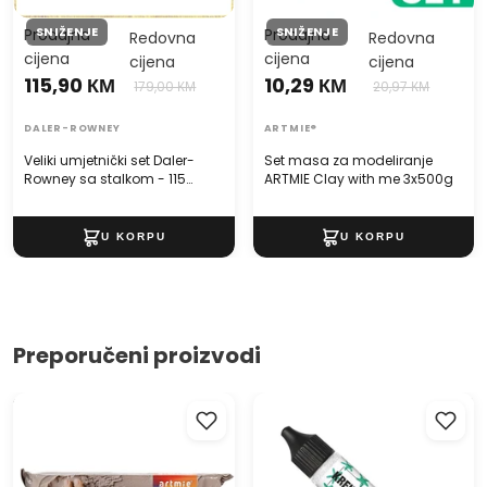
SNIŽENJE
SNIŽENJE
Prodajna
Prodajna
Redovna
Redovna
cijena
cijena
cijena
cijena
115,90 КМ
10,29 КМ
179,00 КМ
20,97 КМ
DALER-ROWNEY
ARTMIE®
Veliki umjetnički set Daler-
Set masa za modeliranje
Rowney sa stalkom - 115
ARTMIE Clay with me 3x500g
dijelni
Preporučeni proizvodi
Samostvrdnuća masa za
Glitter Pen u tubi KREUL 29 ml
modeliranje ARTMIE Clay with
me 500 g